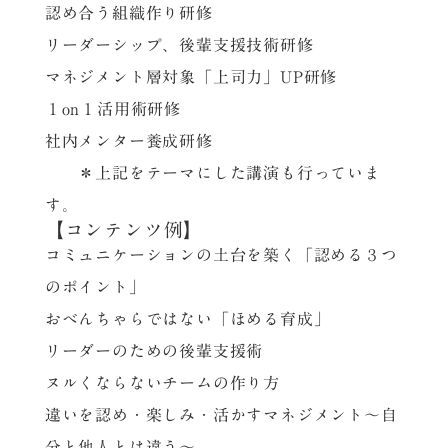
認め合う組織作り研修
リーダーシップ、後輩支援技術研修
マネジメント層対象「上司力」UP研修
１on１活用術研修
社内メンター養成研修
＊上記をテーマにした講演も行っていま
す。
【コンテンツ例】
コミュニケーションの土台を築く「認める３つ
のポイント」
おべんちゃらではない「ほめる育成」
リーダーのための後輩支援術
ヌルくならないチームの作り方
違いを認め・楽しみ・活かすマネジメント～自
分と他人とは違う～